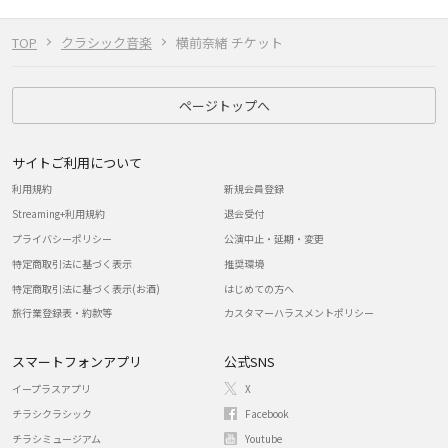
TOP
クラシック音楽
横前奈緒 チケット
ページトップへ
サイトご利用について
利用規約
新規会員登録
Streaming+利用規約
退会受付
プライバシーポリシー
公演中止・延期・変更
特定商取引法に基づく表示
推奨環境
特定商取引法に基づく表示(お酒)
はじめての方へ
旅行業登録表・約款等
カスタマーハラスメントポリシー
スマートフォンアプリ
公式SNS
イープラスアプリ
X
チラシクラシック
Facebook
チラシミュージアム
Youtube