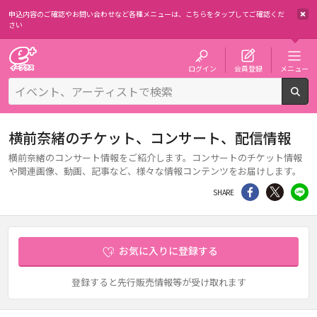
申込内容のご確認やお問い合わせなど各種メニューは、
こちらをタップしてご確認くだ
さい
チケット予約・購入・販売のイープラス
ログイン
会員登録
メニュー
検
横前奈緒のチケット、コンサート、配信情報
横前奈緒のコンサート情報をご紹介します。コンサートのチケット情報
や関連画像、動画、記事など、様々な情報コンテンツをお届けします。
シェア
Twitter
li
SHARE
お気に入りに登録する
登録すると先行販売情報等が受け取れます