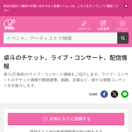
申込内容のご確認やお問い合わせなど各種メニューは、
こちらをタップしてご確認くだ
さい
チケット予約・購入・販売のイープラス
ログイン
会員登録
メニュー
検
卓斗のチケット、ライブ・コンサート、配信情
報
卓斗(万鬼隊)のライブ・コンサート情報をご紹介します。ライブ・コンサ
ートのチケット情報や関連画像、動画、記事など、様々な情報コンテン
ツをお届けします。
シェア
Twitter
li
SHARE
お気に入りに登録する
登録すると先行販売情報等が受け取れます