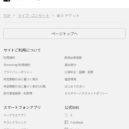
TOP
ライブ･コンサート
卓斗 チケット
ページトップへ
サイトご利用について
利用規約
新規会員登録
Streaming+利用規約
退会受付
プライバシーポリシー
公演中止・延期・変更
特定商取引法に基づく表示
推奨環境
特定商取引法に基づく表示(お酒)
はじめての方へ
旅行業登録表・約款等
カスタマーハラスメントポリシー
スマートフォンアプリ
公式SNS
イープラスアプリ
X
チラシクラシック
Facebook