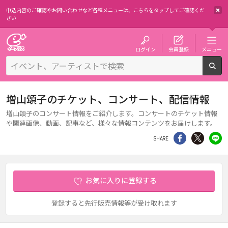
申込内容のご確認やお問い合わせなど各種メニューは、
こちらをタップしてご確認くだ
さい
チケット予約・購入・販売のイープラス
ログイン
会員登録
メニュー
検
増山頌子のチケット、コンサート、配信情報
増山頌子のコンサート情報をご紹介します。コンサートのチケット情報
や関連画像、動画、記事など、様々な情報コンテンツをお届けします。
シェア
Twitter
li
SHARE
お気に入りに登録する
登録すると先行販売情報等が受け取れます