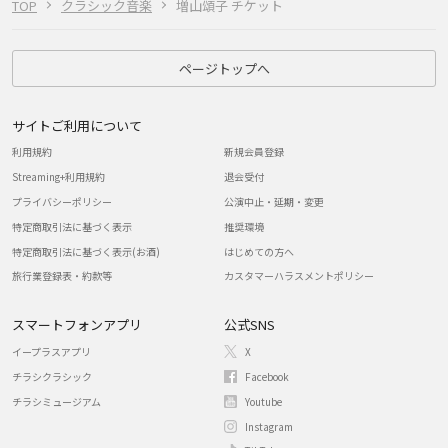
TOP
クラシック音楽
増山頌子 チケット
ページトップへ
サイトご利用について
利用規約
新規会員登録
Streaming+利用規約
退会受付
プライバシーポリシー
公演中止・延期・変更
特定商取引法に基づく表示
推奨環境
特定商取引法に基づく表示(お酒)
はじめての方へ
旅行業登録表・約款等
カスタマーハラスメントポリシー
スマートフォンアプリ
公式SNS
イープラスアプリ
X
チラシクラシック
Facebook
チラシミュージアム
Youtube
Instagram