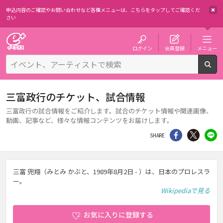
申込内容のご確認やお問い合わせなど各種メニューは、
こちらをタップしてご確認くだ
さい
チケット予約・購入・販売のイープラス
ログイン
会員登録
メニュー
検
三富政行のチケット、試合情報
三富政行の試合情報をご紹介します。試合のチケット情報や関連画像、
動画、記事など、様々な情報コンテンツをお届けします。
シェア
Twitter
li
SHARE
三富 兜翔（みとみ かぶと、1989年8月2日 - ）は、日本のプロレスラ
ー。
Wikipediaで見る
お気に入りに登録する