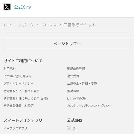
公式X
TOP
スポーツ
プロレス
三富政行 チケット
ページトップへ
サイトご利用について
利用規約
新規会員登録
Streaming+利用規約
退会受付
プライバシーポリシー
公演中止・延期・変更
特定商取引法に基づく表示
推奨環境
特定商取引法に基づく表示(お酒)
はじめての方へ
旅行業登録表・約款等
カスタマーハラスメントポリシー
スマートフォンアプリ
公式SNS
イープラスアプリ
X