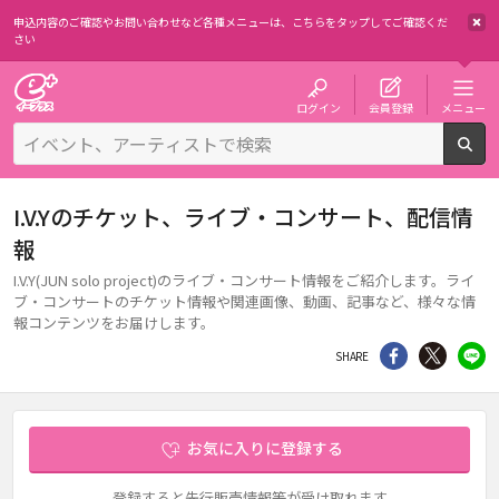
申込内容のご確認やお問い合わせなど各種メニューは、
こちらをタップしてご確認くだ
さい
チケット予約・購入・販売のイープラス
ログイン
会員登録
メニュー
検
I.V.Yのチケット、ライブ・コンサート、配信情
報
I.V.Y(JUN solo project)のライブ・コンサート情報をご紹介します。ライ
ブ・コンサートのチケット情報や関連画像、動画、記事など、様々な情
報コンテンツをお届けします。
シェア
Twitter
li
SHARE
お気に入りに登録する
登録すると先行販売情報等が受け取れます