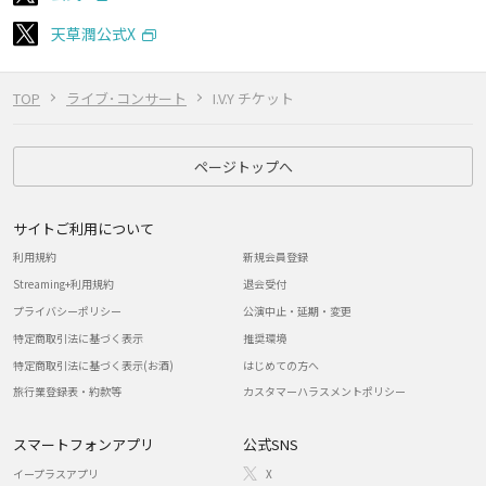
天草潤公式X
TOP
ライブ･コンサート
I.V.Y チケット
ページトップへ
サイトご利用について
利用規約
新規会員登録
Streaming+利用規約
退会受付
プライバシーポリシー
公演中止・延期・変更
特定商取引法に基づく表示
推奨環境
特定商取引法に基づく表示(お酒)
はじめての方へ
旅行業登録表・約款等
カスタマーハラスメントポリシー
スマートフォンアプリ
公式SNS
イープラスアプリ
X