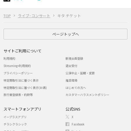
TOP
ライブ･コンサート
キタ チケット
ページトップへ
サイトご利用について
利用規約
新規会員登録
Streaming+利用規約
退会受付
プライバシーポリシー
公演中止・延期・変更
特定商取引法に基づく表示
推奨環境
特定商取引法に基づく表示(お酒)
はじめての方へ
旅行業登録表・約款等
カスタマーハラスメントポリシー
スマートフォンアプリ
公式SNS
イープラスアプリ
X
チラシクラシック
Facebook