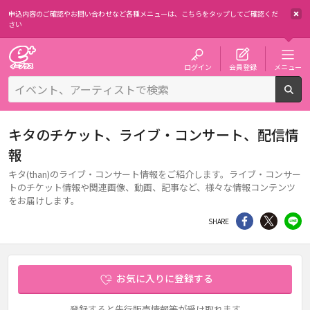
申込内容のご確認やお問い合わせなど各種メニューは、
こちらをタップしてご確認くだ
さい
チケット予約・購入・販売のイープラス
ログイン
会員登録
メニュー
検
キタのチケット、ライブ・コンサート、配信情
報
キタ(than)のライブ・コンサート情報をご紹介します。ライブ・コンサー
トのチケット情報や関連画像、動画、記事など、様々な情報コンテンツ
をお届けします。
シェア
Twitter
li
SHARE
お気に入りに登録する
登録すると先行販売情報等が受け取れます