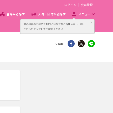
ログイン
会員登録
会場から探す
人物・団体から探す
メニュー
閉じる
申込内容のご確認やお問い合わせなど各種メニューは、
主催者向け販売サービス
こちらをタップしてご確認ください
シェア
Twitter
line
SHARE
。