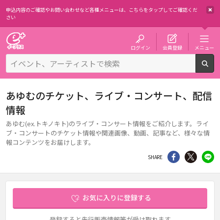
申込内容のご確認やお問い合わせなど各種メニューは、
こちらをタップしてご確認くだ
さい
チケット予約・購入・販売のイープラス
ログイン
会員登録
メニュー
検
あゆむのチケット、ライブ・コンサート、配信
情報
あゆむ(ex.トキノキト)のライブ・コンサート情報をご紹介します。ライ
ブ・コンサートのチケット情報や関連画像、動画、記事など、様々な情
報コンテンツをお届けします。
シェア
Twitter
li
SHARE
お気に入りに登録する
登録すると先行販売情報等が受け取れます