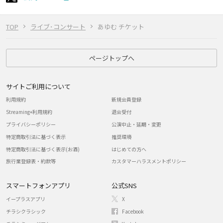
TOP
ライブ･コンサート
あゆむ チケット
ページトップへ
サイトご利用について
利用規約
新規会員登録
Streaming+利用規約
退会受付
プライバシーポリシー
公演中止・延期・変更
特定商取引法に基づく表示
推奨環境
特定商取引法に基づく表示(お酒)
はじめての方へ
旅行業登録表・約款等
カスタマーハラスメントポリシー
スマートフォンアプリ
公式SNS
イープラスアプリ
X
チラシクラシック
Facebook