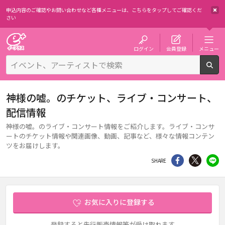
申込内容のご確認やお問い合わせなど各種メニューは、
こちらをタップしてご確認くだ
さい
チケット予約・購入・販売のイープラス
ログイン
会員登録
メニュー
検
神様の嘘。のチケット、ライブ・コンサート、
配信情報
神様の嘘。のライブ・コンサート情報をご紹介します。ライブ・コンサ
ートのチケット情報や関連画像、動画、記事など、様々な情報コンテン
ツをお届けします。
シェア
Twitter
li
SHARE
お気に入りに登録する
登録すると先行販売情報等が受け取れます