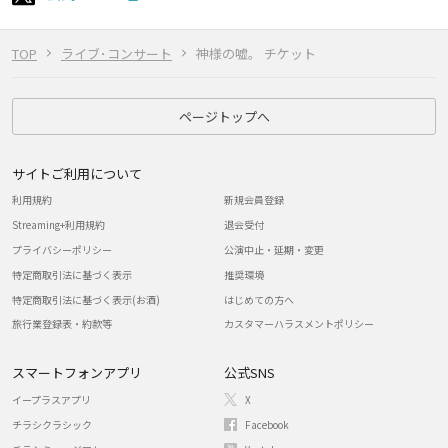
TOP
ライブ･コンサート
神様の嘘。 チケット
ページトップへ
サイトご利用について
利用規約
新規会員登録
Streaming+利用規約
退会受付
プライバシーポリシー
公演中止・延期・変更
特定商取引法に基づく表示
推奨環境
特定商取引法に基づく表示(お酒)
はじめての方へ
旅行業登録表・約款等
カスタマーハラスメントポリシー
スマートフォンアプリ
公式SNS
イープラスアプリ
X
チラシクラシック
Facebook