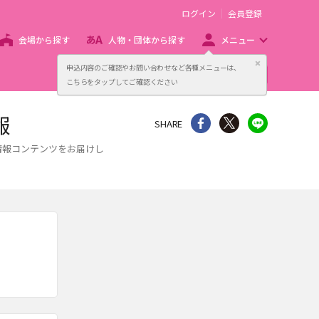
ログイン
会員登録
会場から探す
人物・団体から探す
メニュー
閉じる
申込内容のご確認やお問い合わせなど各種メニューは、
主催者向け販売サービス
こちらをタップしてご確認ください
報
シェア
Twitter
line
SHARE
な情報コンテンツをお届けし