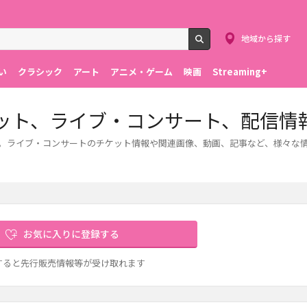
地域から探す
検索
い
クラシック
アート
アニメ・ゲーム
映画
Streaming+
idsのチケット、ライブ・コンサート、配信情
をご紹介します。ライブ・コンサートのチケット情報や関連画像、動画、記事など、様々
お気に入りに登録する
すると先行販売情報等が受け取れます