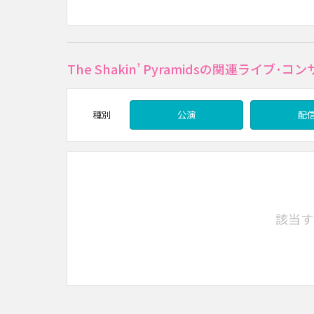
The Shakin’ Pyramidsの関連ライブ
種別
公演
配
該当す