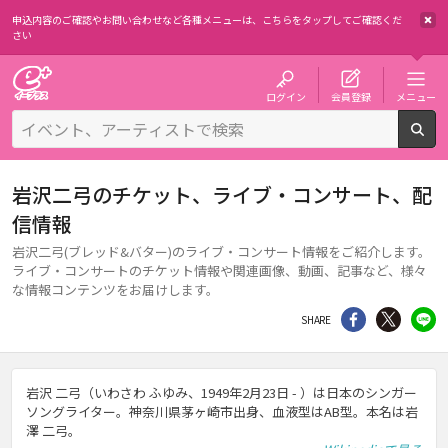
申込内容のご確認やお問い合わせなど各種メニューは、
こちらをタップしてご確認くだ
さい
チケット予約・購入・販売のイープラス
ログイン
会員登録
メニュー
検
岩沢二弓のチケット、ライブ・コンサート、配
信情報
岩沢二弓(ブレッド&バター)のライブ・コンサート情報をご紹介します。
ライブ・コンサートのチケット情報や関連画像、動画、記事など、様々
な情報コンテンツをお届けします。
シェア
Twitter
li
SHARE
岩沢 二弓（いわさわ ふゆみ、1949年2月23日 - ）は日本のシンガー
ソングライター。神奈川県茅ヶ崎市出身、血液型はAB型。本名は岩
澤 二弓。