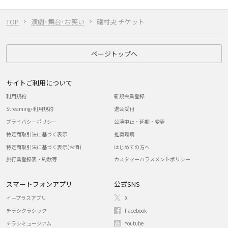
TOP
演劇･舞台･お笑い
礒村夬 チケット
ページトップへ
サイトご利用について
利用規約
新規会員登録
Streaming+利用規約
退会受付
プライバシーポリシー
公演中止・延期・変更
特定商取引法に基づく表示
推奨環境
特定商取引法に基づく表示(お酒)
はじめての方へ
旅行業登録表・約款等
カスタマーハラスメントポリシー
スマートフォンアプリ
公式SNS
イープラスアプリ
X
チラシクラシック
Facebook
チラシミュージアム
Youtube