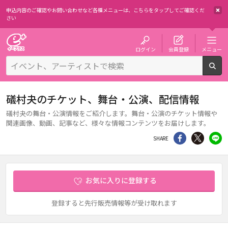
申込内容のご確認やお問い合わせなど各種メニューは、
こちらをタップしてご確認くだ
さい
チケット予約・購入・販売のイープラス
ログイン
会員登録
メニュー
検
礒村夬のチケット、舞台・公演、配信情報
礒村夬の舞台・公演情報をご紹介します。舞台・公演のチケット情報や
関連画像、動画、記事など、様々な情報コンテンツをお届けします。
シェア
Twitter
li
SHARE
お気に入りに登録する
登録すると先行販売情報等が受け取れます