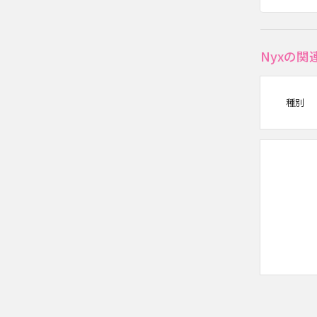
Nyxの
種別