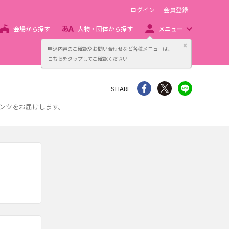
ログイン
会員登録
会場から探す
人物・団体から探す
メニュー
閉じる
申込内容のご確認やお問い合わせなど各種メニューは、
主催者向け販売サービス
こちらをタップしてご確認ください
シェア
Twitter
line
SHARE
テンツをお届けします。