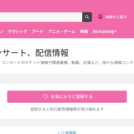
地域から探す
検索
い
クラシック
アート
アニメ・ゲーム
映画
Streaming+
ンサート、配信情報
ブ・コンサートのチケット情報や関連画像、動画、記事など、様々な情報コン
お気に入りに登録する
登録すると先行販売情報等が受け取れます
公演情報