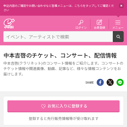
申込内容のご確認やお問い合わせなど各種メニューは、
こちらをタップしてご確認くだ
さい
チケット予約・購入・販売のイープラス
ログイン
会員登録
メニュー
検
中本吉啓のチケット、コンサート、配信情報
中本吉啓(クラリネット)のコンサート情報をご紹介します。コンサートの
チケット情報や関連画像、動画、記事など、様々な情報コンテンツをお
届けします。
シェア
Twitter
li
SHARE
お気に入りに登録する
登録すると先行販売情報等が受け取れます