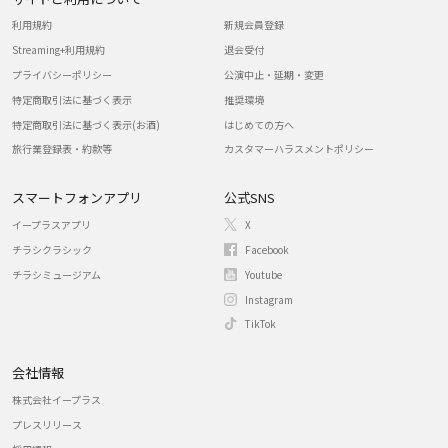
利用規約
新規会員登録
Streaming+利用規約
退会受付
プライバシーポリシー
公演中止・延期・変更
特定商取引法に基づく表示
推奨環境
特定商取引法に基づく表示(お酒)
はじめての方へ
旅行業登録表・約款等
カスタマーハラスメントポリシー
スマートフォンアプリ
公式SNS
イープラスアプリ
X
チラシクラシック
Facebook
チラシミュージアム
Youtube
Instagram
TikTok
会社情報
株式会社イープラス
プレスリリース