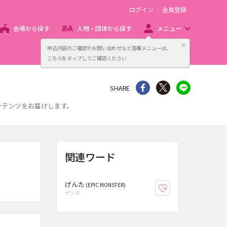
ログイン
会員登録
会場から探す
人物・団体から探す
メニュー
閉じる
申込内容のご確認やお問い合わせなど各種メニューは、
主催者向け販売サービス
こちらをタップしてご確認ください
シェア
Twitter
line
SHARE
ンテンツをお届けします。
関連ワード
げんた
(EPIC MONSTER)
お気に入り登録
ゲンタ