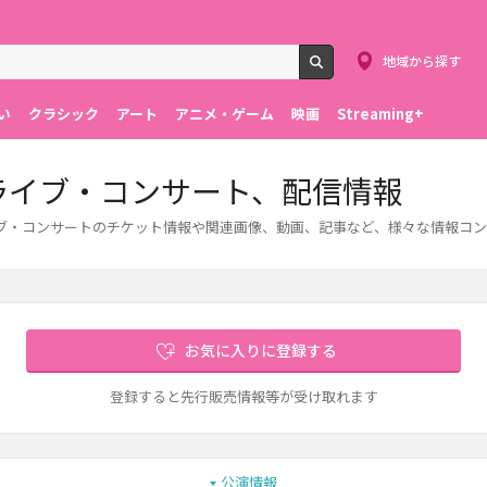
地域から探す
検索
い
クラシック
アート
アニメ・ゲーム
映画
Streaming+
ト、ライブ・コンサート、配信情報
。ライブ・コンサートのチケット情報や関連画像、動画、記事など、様々な情報コ
お気に入りに登録する
登録すると先行販売情報等が受け取れます
公演情報