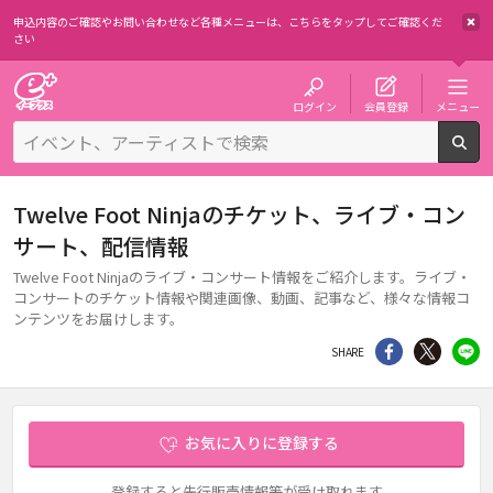
申込内容のご確認やお問い合わせなど各種メニューは、
こちらをタップしてご確認くだ
さい
チケット予約・購入・販売のイープラス
ログイン
会員登録
メニュー
検
Twelve Foot Ninjaのチケット、ライブ・コン
サート、配信情報
Twelve Foot Ninjaのライブ・コンサート情報をご紹介します。ライブ・
コンサートのチケット情報や関連画像、動画、記事など、様々な情報コ
ンテンツをお届けします。
シェア
Twitter
li
SHARE
お気に入りに登録する
登録すると先行販売情報等が受け取れます