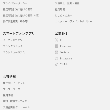
プライバシーポリシー
公演中止・延期・変更
特定商取引法に基づく表示
推奨環境
特定商取引法に基づく表示(お酒)
はじめての方へ
旅行業登録表・約款等
カスタマーハラスメントポリシー
スマートフォンアプリ
公式SNS
イープラスアプリ
X
チラシクラシック
Facebook
チラシミュージアム
Youtube
Instagram
TikTok
会社情報
株式会社イープラス
プレスリリース
採用情報
契約・提携アーティスト
公演企画制作・レーベル