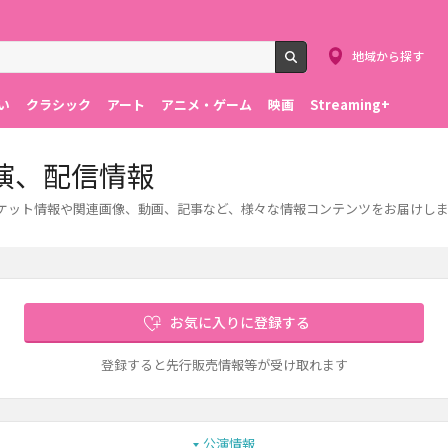
地域から探す
検索
い
クラシック
アート
アニメ・ゲーム
映画
Streaming+
演、配信情報
チケット情報や関連画像、動画、記事など、様々な情報コンテンツをお届けし
お気に入りに登録する
登録すると先行販売情報等が受け取れます
公演情報