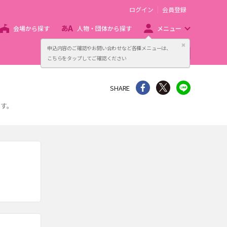
ログイン
会員登録
会場から探す
人物・団体から探す
メニュー
閉じる
申込内容のご確認やお問い合わせなど各種メニューは、
主催者向け販売サービス
こちらをタップしてご確認ください
シェア
Twitter
line
SHARE
ます。