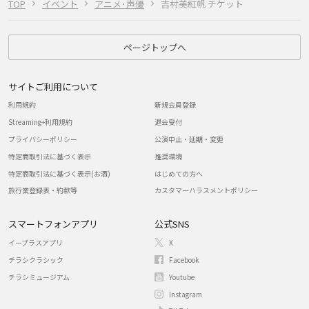
TOP
イベント
アニメ･声優
吉村美紅帆 チケット
ページトップへ
サイトご利用について
利用規約
新規会員登録
Streaming+利用規約
退会受付
プライバシーポリシー
公演中止・延期・変更
特定商取引法に基づく表示
推奨環境
特定商取引法に基づく表示(お酒)
はじめての方へ
旅行業登録表・約款等
カスタマーハラスメントポリシー
スマートフォンアプリ
公式SNS
イープラスアプリ
X
チラシクラシック
Facebook
チラシミュージアム
Youtube
Instagram