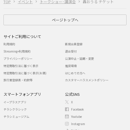
TOP
イベント
トークショー･講演会
轟おうる チケット
ページトップへ
サイトご利用について
利用規約
新規会員登録
Streaming+利用規約
退会受付
プライバシーポリシー
公演中止・延期・変更
特定商取引法に基づく表示
推奨環境
特定商取引法に基づく表示(お酒)
はじめての方へ
旅行業登録表・約款等
カスタマーハラスメントポリシー
スマートフォンアプリ
公式SNS
イープラスアプリ
X
チラシクラシック
Facebook
チラシミュージアム
Youtube
Instagram