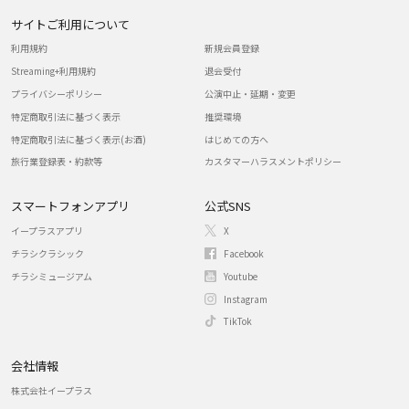
サイトご利用について
利用規約
新規会員登録
Streaming+利用規約
退会受付
プライバシーポリシー
公演中止・延期・変更
特定商取引法に基づく表示
推奨環境
特定商取引法に基づく表示(お酒)
はじめての方へ
旅行業登録表・約款等
カスタマーハラスメントポリシー
スマートフォンアプリ
公式SNS
イープラスアプリ
X
チラシクラシック
Facebook
チラシミュージアム
Youtube
Instagram
TikTok
会社情報
株式会社イープラス