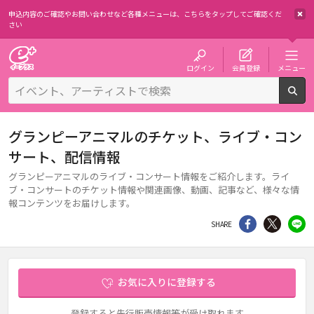
申込内容のご確認やお問い合わせなど各種メニューは、
こちらをタップしてご確認くだ
さい
チケット予約・購入・販売のイープラス
ログイン
会員登録
メニュー
検
グランピーアニマルのチケット、ライブ・コン
サート、配信情報
グランピーアニマルのライブ・コンサート情報をご紹介します。ライ
ブ・コンサートのチケット情報や関連画像、動画、記事など、様々な情
報コンテンツをお届けします。
シェア
Twitter
li
SHARE
お気に入りに登録する
登録すると先行販売情報等が受け取れます