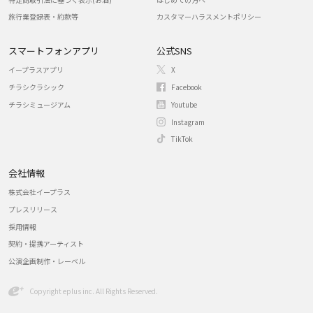
旅行業登録表・約款等
カスタマーハラスメントポリシー
スマートフォンアプリ
公式SNS
イープラスアプリ
X
チラシクラシック
Facebook
チラシミュージアム
Youtube
Instagram
TikTok
会社情報
株式会社イープラス
プレスリリース
採用情報
契約・提携アーティスト
公演企画制作・レーベル
Copyright eplus inc. All Rights Reserved.