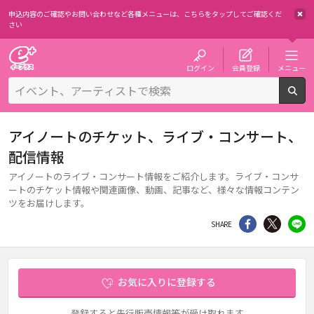
申込内容のご確認やお問い合わせなど各種メニューは、
こちらをタップしてご確認くだ
さい
チケット予約・購入・販売のイープラス
ログイン
会員登録
メニュー
検
アイノートのチケット、ライブ・コンサート、
配信情報
アイノートのライブ・コンサート情報をご紹介します。ライブ・コンサ
ートのチケット情報や関連画像、動画、記事など、様々な情報コンテン
ツをお届けします。
シェア
Twitter
li
SHARE
お気に入りに登録する
登録すると先行販売情報等が受け取れます