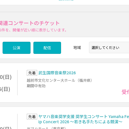
関連コンサートのチケット
5件
を、開催が近い順に表示しています。
地域
公演
配信
武生国際音楽祭2026
先着
30(日)
越前市文化センター大ホール（福井県）
期間中有効
6(日)
受
ヤマハ音楽奨学支援 奨学生コンサート Yamaha Fel
先着
ip Concert 2026 ～若き名手たちによる競演～
30(日)
ヤマハホール（東京都）