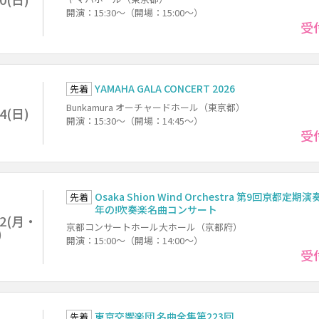
開演：15:30～（開場：15:00～）
受
YAMAHA GALA CONCERT 2026
先着
Bunkamura オーチャードホール（東京都）
/4(日)
開演：15:30～（開場：14:45～）
受
Osaka Shion Wind Orchestra 第9回京都定期演
先着
年の!吹奏楽名曲コンサート
12(月・
京都コンサートホール大ホール（京都府）
)
開演：15:00～（開場：14:00～）
受
東京交響楽団 名曲全集第223回
先着