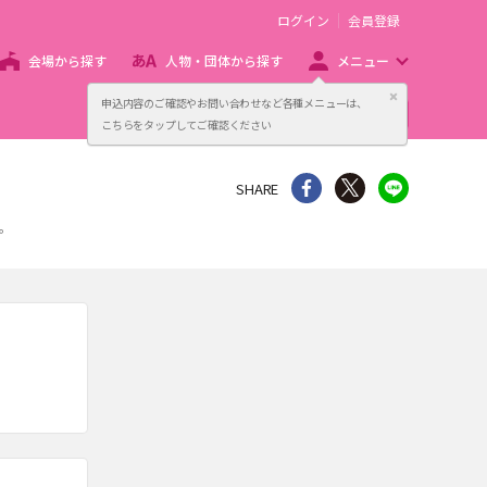
ログイン
会員登録
会場から探す
人物・団体から探す
メニュー
閉じる
申込内容のご確認やお問い合わせなど各種メニューは、
主催者向け販売サービス
こちらをタップしてご確認ください
シェア
Twitter
line
SHARE
。