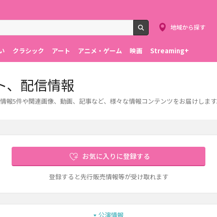
地域から探す
検索
い
クラシック
アート
アニメ・ゲーム
映画
Streaming+
ト、配信情報
情報5件や関連画像、動画、記事など、様々な情報コンテンツをお届けします
お気に入りに登録する
登録すると先行販売情報等が受け取れます
公演情報