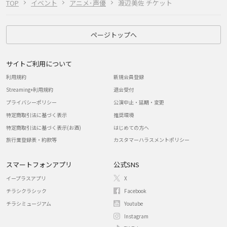
TOP
イベント
アニメ･声優
渡辺美佐 チケット
ページトップへ
サイトご利用について
利用規約
新規会員登録
Streaming+利用規約
退会受付
プライバシーポリシー
公演中止・延期・変更
特定商取引法に基づく表示
推奨環境
特定商取引法に基づく表示(お酒)
はじめての方へ
旅行業登録表・約款等
カスタマーハラスメントポリシー
スマートフォンアプリ
公式SNS
イープラスアプリ
X
チラシクラシック
Facebook
チラシミュージアム
Youtube
Instagram