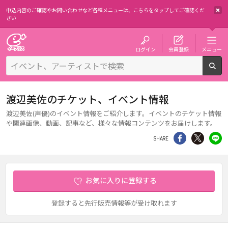
申込内容のご確認やお問い合わせなど各種メニューは、
こちらをタップしてご確認くだ
さい
チケット予約・購入・販売のイープラス
ログイン
会員登録
メニュー
検
渡辺美佐のチケット、イベント情報
渡辺美佐(声優)のイベント情報をご紹介します。イベントのチケット情報
や関連画像、動画、記事など、様々な情報コンテンツをお届けします。
シェア
Twitter
li
SHARE
お気に入りに登録する
登録すると先行販売情報等が受け取れます