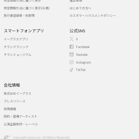
特定商取引法に基づく表示
推奨環境
特定商取引法に基づく表示(お酒)
はじめての方へ
旅行業登録表・約款等
カスタマーハラスメントポリシー
スマートフォンアプリ
公式SNS
イープラスアプリ
X
チラシクラシック
Facebook
チラシミュージアム
Youtube
Instagram
TikTok
会社情報
株式会社イープラス
プレスリリース
採用情報
契約・提携アーティスト
公演企画制作・レーベル
Copyright eplus inc. All Rights Reserved.