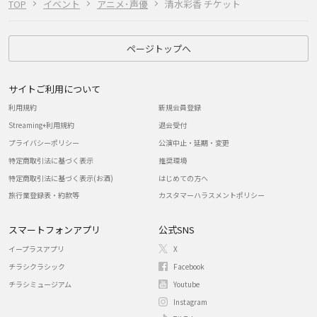
TOP
イベント
アニメ･声優
清水彩香 チケット
ページトップへ
サイトご利用について
利用規約
新規会員登録
Streaming+利用規約
退会受付
プライバシーポリシー
公演中止・延期・変更
特定商取引法に基づく表示
推奨環境
特定商取引法に基づく表示(お酒)
はじめての方へ
旅行業登録表・約款等
カスタマーハラスメントポリシー
スマートフォンアプリ
公式SNS
イープラスアプリ
X
チラシクラシック
Facebook
チラシミュージアム
Youtube
Instagram