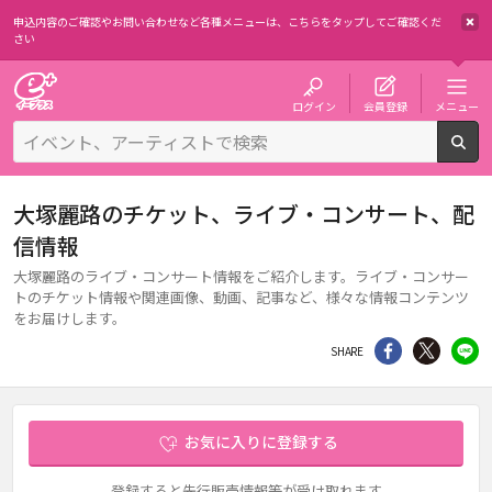
申込内容のご確認やお問い合わせなど各種メニューは、
こちらをタップしてご確認くだ
さい
チケット予約・購入・販売のイープラス
ログイン
会員登録
メニュー
検
大塚麗路のチケット、ライブ・コンサート、配
信情報
大塚麗路のライブ・コンサート情報をご紹介します。ライブ・コンサー
トのチケット情報や関連画像、動画、記事など、様々な情報コンテンツ
をお届けします。
シェア
Twitter
li
SHARE
お気に入りに登録する
登録すると先行販売情報等が受け取れます