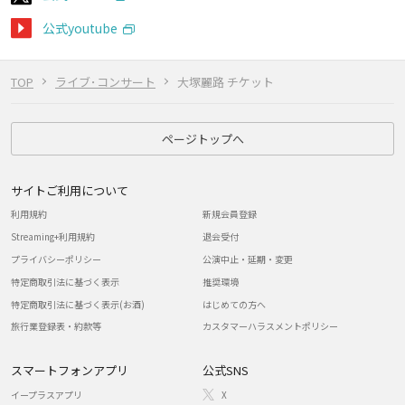
公式youtube
TOP
ライブ･コンサート
大塚麗路 チケット
ページトップへ
サイトご利用について
利用規約
新規会員登録
Streaming+利用規約
退会受付
プライバシーポリシー
公演中止・延期・変更
特定商取引法に基づく表示
推奨環境
特定商取引法に基づく表示(お酒)
はじめての方へ
旅行業登録表・約款等
カスタマーハラスメントポリシー
スマートフォンアプリ
公式SNS
イープラスアプリ
X