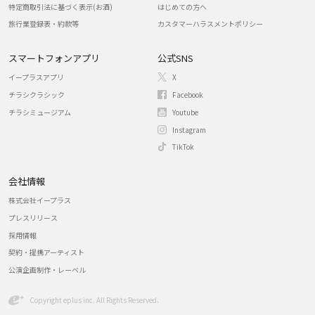
特定商取引法に基づく表示(お酒)
はじめての方へ
旅行業登録表・約款等
カスタマーハラスメントポリシー
スマートフォンアプリ
公式SNS
イープラスアプリ
X
チラシクラシック
Facebook
チラシミュージアム
Youtube
Instagram
TikTok
会社情報
株式会社イープラス
プレスリリース
採用情報
契約・提携アーティスト
公演企画制作・レーベル
Copyright eplus inc. All Rights Reserved.