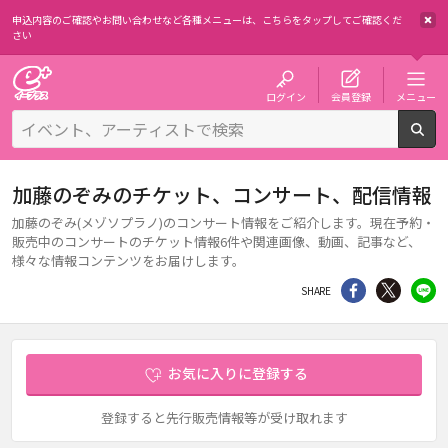
申込内容のご確認やお問い合わせなど各種メニューは、
こちらをタップしてご確認くだ
さい
チケット予約・購入・販売のイープラス
ログイン
会員登録
メニュー
検
加藤のぞみのチケット、コンサート、配信情報
加藤のぞみ(メゾソプラノ)のコンサート情報をご紹介します。現在予約・
販売中のコンサートのチケット情報6件や関連画像、動画、記事など、
様々な情報コンテンツをお届けします。
シェア
Twitter
li
SHARE
お気に入りに登録する
登録すると先行販売情報等が受け取れます