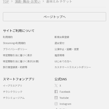
TOP
演劇･舞台･お笑い
倉林えみ チケット
ページトップへ
サイトご利用について
利用規約
新規会員登録
Streaming+利用規約
退会受付
プライバシーポリシー
公演中止・延期・変更
特定商取引法に基づく表示
推奨環境
特定商取引法に基づく表示(お酒)
はじめての方へ
旅行業登録表・約款等
カスタマーハラスメントポリシー
スマートフォンアプリ
公式SNS
イープラスアプリ
X
チラシクラシック
Facebook
チラシミュージアム
Youtube
Instagram