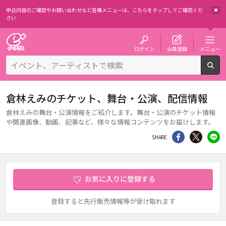
申込内容のご確認やお問い合わせなど各種メニューは、
こちらをタップしてご確認くだ
さい
チケット予約・購入・販売のイープラス
ログイン
会員登録
メニュー
検
倉林えみのチケット、舞台・公演、配信情報
倉林えみの舞台・公演情報をご紹介します。舞台・公演のチケット情報
や関連画像、動画、記事など、様々な情報コンテンツをお届けします。
シェア
Twitter
li
SHARE
お気に入りに登録する
登録すると先行販売情報等が受け取れます