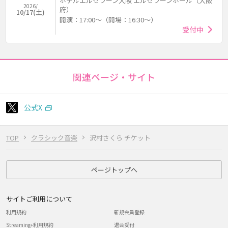
ホテルエルセラーン大阪 エルセラーンホール（大阪
2026/
府）
10/17(土)
開演：17:00～（開場：16:30～）
受付中
関連ページ・サイト
公式X
TOP
クラシック音楽
沢村さくら チケット
ページトップへ
サイトご利用について
利用規約
新規会員登録
Streaming+利用規約
退会受付