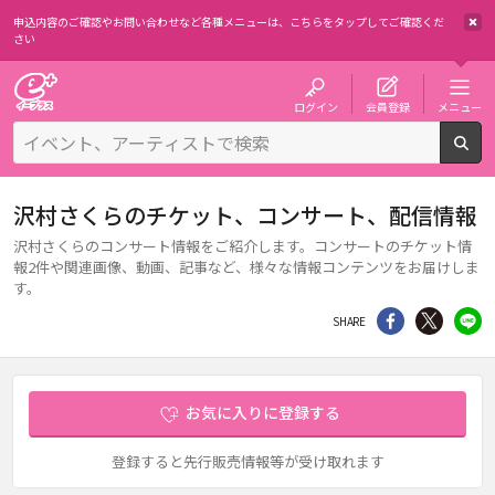
申込内容のご確認やお問い合わせなど各種メニューは、
こちらをタップしてご確認くだ
さい
チケット予約・購入・販売のイープラス
ログイン
会員登録
メニュー
検
沢村さくらのチケット、コンサート、配信情報
沢村さくらのコンサート情報をご紹介します。コンサートのチケット情
報2件や関連画像、動画、記事など、様々な情報コンテンツをお届けしま
す。
シェア
Twitter
li
SHARE
お気に入りに登録する
登録すると先行販売情報等が受け取れます