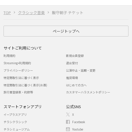
TOP
クラシック音楽
飯守朝子 チケット
ページトップへ
サイトご利用について
利用規約
新規会員登録
Streaming+利用規約
退会受付
プライバシーポリシー
公演中止・延期・変更
特定商取引法に基づく表示
推奨環境
特定商取引法に基づく表示(お酒)
はじめての方へ
旅行業登録表・約款等
カスタマーハラスメントポリシー
スマートフォンアプリ
公式SNS
イープラスアプリ
X
チラシクラシック
Facebook
チラシミュージアム
Youtube