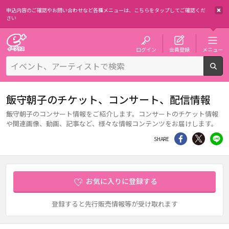
申込内容のご確認やお問い合わせなど各種メニューは、
こちらをタップしてご確認くだ
さい
チケット予約・購入・販売のイープラス
ログイン
会員登録
メニュー
検
飯守朝子のチケット、コンサート、配信情報
飯守朝子のコンサート情報をご紹介します。コンサートのチケット情報
や関連画像、動画、記事など、様々な情報コンテンツをお届けします。
シェア
Twitter
li
SHARE
お気に入りに登録する
登録すると先行販売情報等が受け取れます