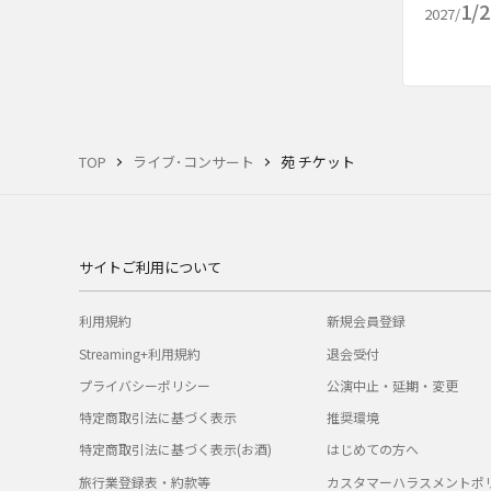
1/
2027/
TOP
ライブ･コンサート
苑 チケット
サイトご利用について
利用規約
新規会員登録
Streaming+利用規約
退会受付
プライバシーポリシー
公演中止・延期・変更
特定商取引法に基づく表示
推奨環境
特定商取引法に基づく表示(お酒)
はじめての方へ
旅行業登録表・約款等
カスタマーハラスメントポ