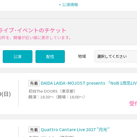
公演情報
ライブ･イベントのチケット
2件
を、開催が近い順に表示しています。
地域
公演
配信
DAIDA LAIDA･MOJOST presents 「NoB 1周忌LI
先着
初台The DOORS（東京都）
9(日)
開演：16:30～（開場：16:00～）
受
Quattro Cantare Live 2027 ”月光”
先着