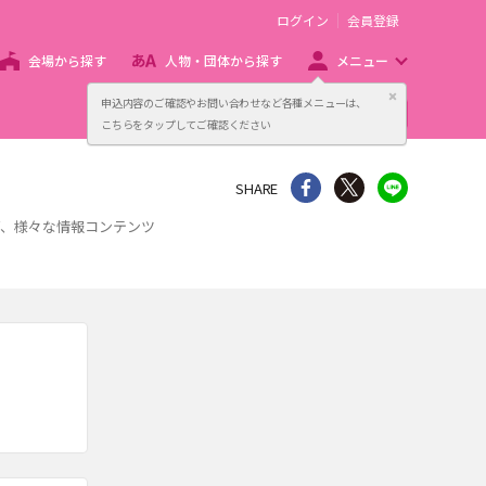
ログイン
会員登録
会場から探す
人物・団体から探す
メニュー
閉じる
申込内容のご確認やお問い合わせなど各種メニューは、
主催者向け販売サービス
こちらをタップしてご確認ください
シェア
Twitter
line
SHARE
ど、様々な情報コンテンツ