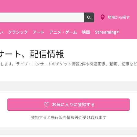
地域から探す
検索
い
クラシック
アート
アニメ・ゲーム
映画
Streaming+
サート、配信情報
紹介します。ライブ・コンサートのチケット情報2件や関連画像、動画、記事な
お気に入りに登録する
登録すると先行販売情報等が受け取れます