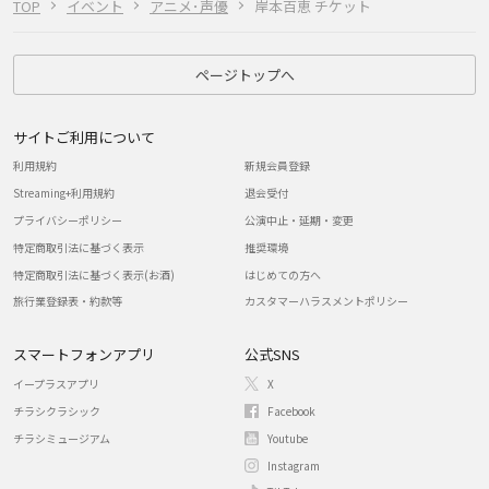
TOP
イベント
アニメ･声優
岸本百恵 チケット
ページトップへ
サイトご利用について
利用規約
新規会員登録
Streaming+利用規約
退会受付
プライバシーポリシー
公演中止・延期・変更
特定商取引法に基づく表示
推奨環境
特定商取引法に基づく表示(お酒)
はじめての方へ
旅行業登録表・約款等
カスタマーハラスメントポリシー
スマートフォンアプリ
公式SNS
イープラスアプリ
X
チラシクラシック
Facebook
チラシミュージアム
Youtube
Instagram