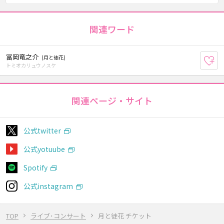
関連ワード
冨岡竜之介
(月と徒花)
お
トミオカリュウノスケ
関連ページ・サイト
公式twitter
公式yotuube
Spotify
公式instagram
TOP
ライブ･コンサート
月と徒花 チケット