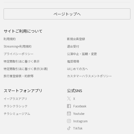
ページトップへ
サイトご利用について
利用規約
新規会員登録
Streaming+利用規約
退会受付
プライバシーポリシー
公演中止・延期・変更
特定商取引法に基づく表示
推奨環境
特定商取引法に基づく表示(お酒)
はじめての方へ
旅行業登録表・約款等
カスタマーハラスメントポリシー
スマートフォンアプリ
公式SNS
イープラスアプリ
X
チラシクラシック
Facebook
チラシミュージアム
Youtube
Instagram
TikTok