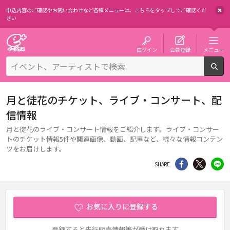
申込内容のご確認やお問い合わせなど各種メニューは、
こちらをタップしてご確認くだ
さい
チケット予約・購入・販売のイープラス
ログイン
会員登録
メニュー
検
月と徒花のチケット、ライブ・コンサート、配
信情報
月と徒花のライブ・コンサート情報をご紹介します。ライブ・コンサー
トのチケット情報5件や関連画像、動画、記事など、様々な情報コンテン
ツをお届けします。
シェア
Twitter
li
SHARE
お気に入りに登録する
登録すると先行販売情報等が受け取れます