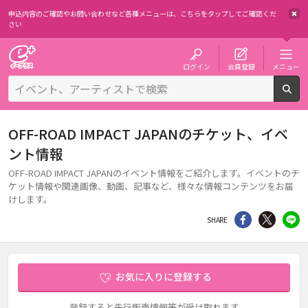
申込内容のご確認やお問い合わせなど各種メニューは、
こちらをタップしてご確認くだ
さい
チケット予約・購入・販売のイープラス
ログイン
会員登録
メニュー
検
OFF-ROAD IMPACT JAPANのチケット、イベ
ント情報
OFF-ROAD IMPACT JAPANのイベント情報をご紹介します。イベントのチ
ケット情報や関連画像、動画、記事など、様々な情報コンテンツをお届
けします。
シェア
Twitter
li
SHARE
お気に入りに登録する
登録すると先行販売情報等が受け取れます