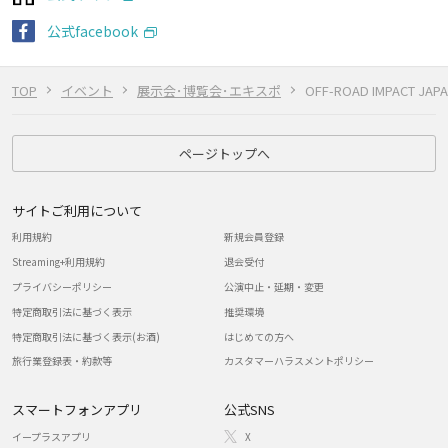
公式facebook
TOP
イベント
展示会･博覧会･エキスポ
OFF-ROAD IMPACT J
ページトップへ
サイトご利用について
利用規約
新規会員登録
Streaming+利用規約
退会受付
プライバシーポリシー
公演中止・延期・変更
特定商取引法に基づく表示
推奨環境
特定商取引法に基づく表示(お酒)
はじめての方へ
旅行業登録表・約款等
カスタマーハラスメントポリシー
スマートフォンアプリ
公式SNS
イープラスアプリ
X