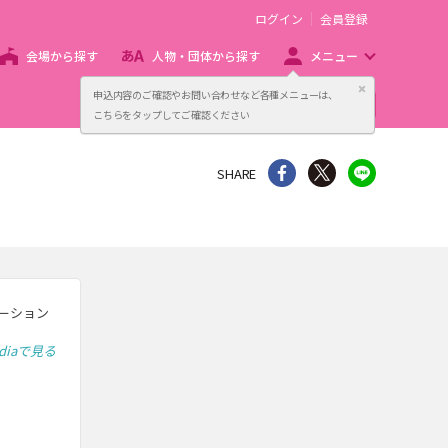
ログイン
会員登録
会場から探す
人物・団体から探す
メニュー
閉じる
申込内容のご確認やお問い合わせなど各種メニューは、
主催者向け販売サービス
こちらをタップしてご確認ください
シェア
Twitter
line
SHARE
モーション
ediaで見る