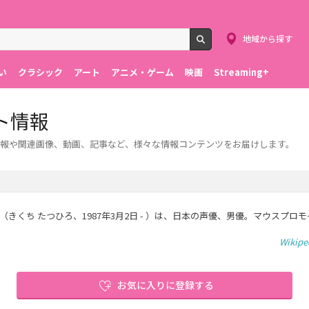
地域から探す
検索
い
クラシック
アート
アニメ・ゲーム
映画
Streaming+
ト情報
報や関連画像、動画、記事など、様々な情報コンテンツをお届けします。
弘（きくち たつひろ、1987年3月2日 - ）は、日本の声優、男優。マウスプロ
Wikip
お気に入りに登録する