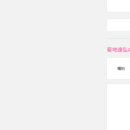
菊地達弘
種別