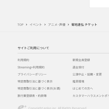
TOP
イベント
アニメ･声優
菊地達弘 チケット
サイトご利用について
利用規約
新規会員登録
Streaming+利用規約
退会受付
プライバシーポリシー
公演中止・延期・変更
特定商取引法に基づく表示
推奨環境
特定商取引法に基づく表示(お酒)
はじめての方へ
旅行業登録表・約款等
カスタマーハラスメントポ
Copyright eplus inc. All Rights Reserved.