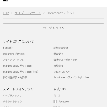
TOP
ライブ･コンサート
Dreamcast チケット
ページトップへ
サイトご利用について
利用規約
新規会員登録
Streaming+利用規約
退会受付
プライバシーポリシー
公演中止・延期・変更
特定商取引法に基づく表示
推奨環境
特定商取引法に基づく表示(お酒)
はじめての方へ
旅行業登録表・約款等
カスタマーハラスメントポリシー
スマートフォンアプリ
公式SNS
イープラスアプリ
X
チラシクラシック
Facebook