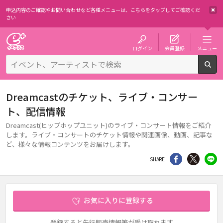
申込内容のご確認やお問い合わせなど各種メニューは、
こちらをタップしてご確認くだ
さい
チケット予約・購入・販売のイープラス
ログイン
会員登録
メニュー
検
Dreamcastのチケット、ライブ・コンサー
ト、配信情報
Dreamcast(ヒップホップユニット)のライブ・コンサート情報をご紹介
します。ライブ・コンサートのチケット情報や関連画像、動画、記事な
ど、様々な情報コンテンツをお届けします。
シェア
Twitter
li
SHARE
お気に入りに登録する
登録すると先行販売情報等が受け取れます