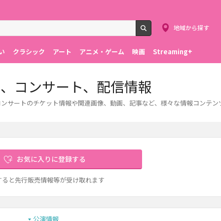
地域から探す
検索
い
クラシック
アート
アニメ・ゲーム
映画
Streaming+
ト、コンサート、配信情報
。コンサートのチケット情報や関連画像、動画、記事など、様々な情報コンテン
お気に入りに登録する
すると先行販売情報等が受け取れます
公演情報