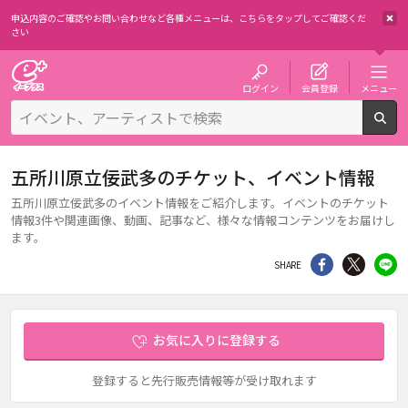
申込内容のご確認やお問い合わせなど各種メニューは、
こちらをタップしてご確認くだ
さい
チケット予約・購入・販売のイープラス
ログイン
会員登録
メニュー
検
五所川原立佞武多のチケット、イベント情報
五所川原立佞武多のイベント情報をご紹介します。イベントのチケット
情報3件や関連画像、動画、記事など、様々な情報コンテンツをお届けし
ます。
シェア
Twitter
li
SHARE
お気に入りに登録する
登録すると先行販売情報等が受け取れます