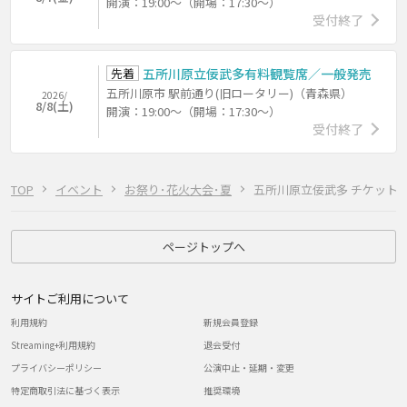
開演：19:00～（開場：17:30～）
受付終了
先着
五所川原立佞武多有料観覧席／一般発売
五所川原市 駅前通り(旧ロータリー)（青森県）
2026/
8/8(土)
開演：19:00～（開場：17:30～）
受付終了
TOP
イベント
お祭り･花火大会･夏
五所川原立佞武多 チケット
ページトップへ
サイトご利用について
利用規約
新規会員登録
Streaming+利用規約
退会受付
プライバシーポリシー
公演中止・延期・変更
特定商取引法に基づく表示
推奨環境