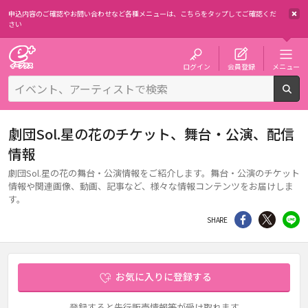
申込内容のご確認やお問い合わせなど各種メニューは、
こちらをタップしてご確認くだ
さい
チケット予約・購入・販売のイープラス
ログイン
会員登録
メニュー
検
劇団Sol.星の花のチケット、舞台・公演、配信
情報
劇団Sol.星の花の舞台・公演情報をご紹介します。舞台・公演のチケット
情報や関連画像、動画、記事など、様々な情報コンテンツをお届けしま
す。
シェア
Twitter
li
SHARE
お気に入りに登録する
登録すると先行販売情報等が受け取れます