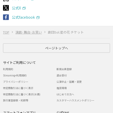
公式X
公式facebook
TOP
演劇･舞台･お笑い
劇団Sol.星の花 チケット
ページトップへ
サイトご利用について
利用規約
新規会員登録
Streaming+利用規約
退会受付
プライバシーポリシー
公演中止・延期・変更
特定商取引法に基づく表示
推奨環境
特定商取引法に基づく表示(お酒)
はじめての方へ
旅行業登録表・約款等
カスタマーハラスメントポリシー
スマートフォンアプリ
公式SNS