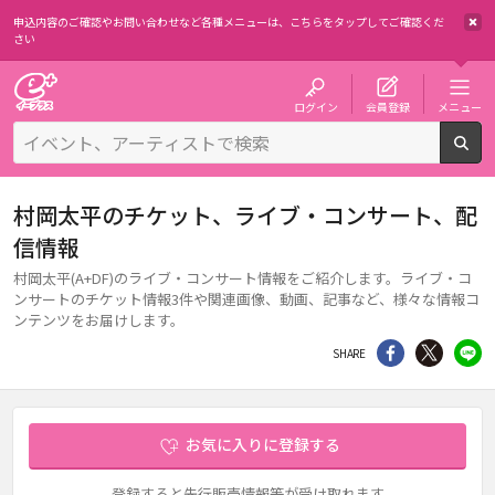
申込内容のご確認やお問い合わせなど各種メニューは、
こちらをタップしてご確認くだ
さい
チケット予約・購入・販売のイープラス
ログイン
会員登録
メニュー
検
村岡太平のチケット、ライブ・コンサート、配
信情報
村岡太平(A+DF)のライブ・コンサート情報をご紹介します。ライブ・コ
ンサートのチケット情報3件や関連画像、動画、記事など、様々な情報コ
ンテンツをお届けします。
シェア
Twitter
li
SHARE
お気に入りに登録する
登録すると先行販売情報等が受け取れます