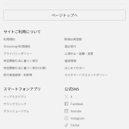
ページトップへ
サイトご利用について
利用規約
新規会員登録
Streaming+利用規約
退会受付
プライバシーポリシー
公演中止・延期・変更
特定商取引法に基づく表示
推奨環境
特定商取引法に基づく表示(お酒)
はじめての方へ
旅行業登録表・約款等
カスタマーハラスメントポリシー
スマートフォンアプリ
公式SNS
イープラスアプリ
X
チラシクラシック
Facebook
チラシミュージアム
Youtube
Instagram
TikTok