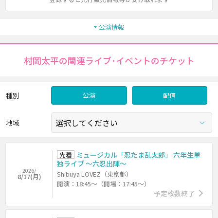
公演情報
村岡太平の関連ライブ･イベントのチケット
種別
公演
配信
地域
先着
ミュージカル「忍たま乱太郎」 六年生単
独ライブ ～六忍出陣～
2026/
Shibuya LOVEZ（東京都）
8/17(月)
開演：18:45～（開場：17:45～）
予定枚数終了