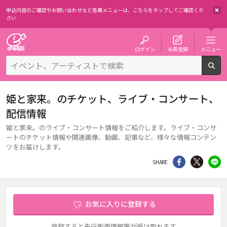
申込内容のご確認やお問い合わせなど各種メニューは、
こちらをタップしてご確認くだ
さい
チケット予約・購入・販売のイープラス
ログイン
会員登録
メニュー
検
姫と家来。のチケット、ライブ・コンサート、
配信情報
姫と家来。のライブ・コンサート情報をご紹介します。ライブ・コンサ
ートのチケット情報や関連画像、動画、記事など、様々な情報コンテン
ツをお届けします。
シェア
Twitter
li
SHARE
お気に入りに登録する
登録すると先行販売情報等が受け取れます