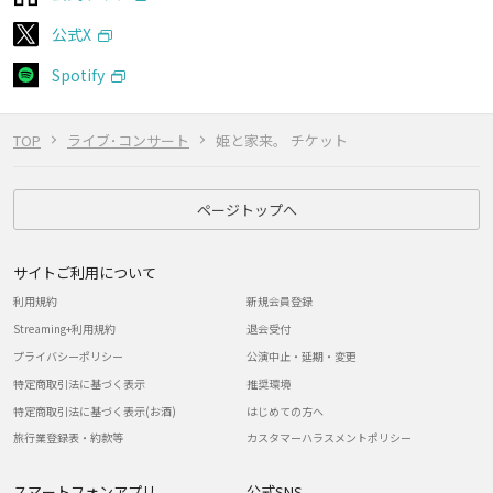
公式X
Spotify
TOP
ライブ･コンサート
姫と家来。 チケット
ページトップへ
サイトご利用について
利用規約
新規会員登録
Streaming+利用規約
退会受付
プライバシーポリシー
公演中止・延期・変更
特定商取引法に基づく表示
推奨環境
特定商取引法に基づく表示(お酒)
はじめての方へ
旅行業登録表・約款等
カスタマーハラスメントポリシー
スマートフォンアプリ
公式SNS