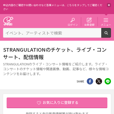
申込内容のご確認やお問い合わせなど各種メニューは、
こちらをタップしてご確認くだ
さい
チケット予約・購入・販売のイープラス
ログイン
会員登録
メニュー
検
STRANGULATIONのチケット、ライブ・コン
サート、配信情報
STRANGULATIONのライブ・コンサート情報をご紹介します。ライブ・
コンサートのチケット情報や関連画像、動画、記事など、様々な情報コ
ンテンツをお届けします。
シェア
Twitter
li
SHARE
お気に入りに登録する
登録すると先行販売情報等が受け取れます