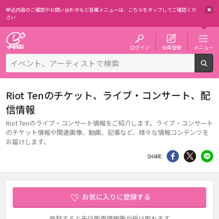
申込内容のご確認やお問い合わせなど各種メニューは、
こちらをタップしてご確認くだ
さい
チケット予約・購入・販売のイープラス
ログイン
会員登録
メニュー
検
Riot Tenのチケット、ライブ・コンサート、配
信情報
Riot Tenのライブ・コンサート情報をご紹介します。ライブ・コンサート
のチケット情報や関連画像、動画、記事など、様々な情報コンテンツを
お届けします。
シェア
Twitter
li
SHARE
お気に入りに登録する
登録すると先行販売情報等が受け取れます