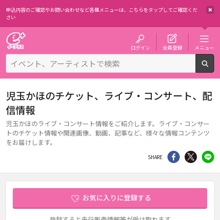
申込内容のご確認やお問い合わせなど各種メニューは、
こちらをタップしてご確認くだ
さい
チケット予約・購入・販売のイープラス
ログイン
会員登録
メニュー
検
児玉かほのチケット、ライブ・コンサート、配
信情報
児玉かほのライブ・コンサート情報をご紹介します。ライブ・コンサー
トのチケット情報や関連画像、動画、記事など、様々な情報コンテンツ
をお届けします。
シェア
Twitter
li
SHARE
お気に入りに登録する
登録すると先行販売情報等が受け取れます