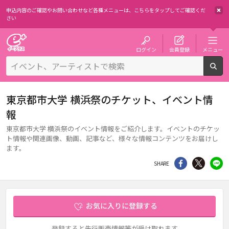
申込内容のご確認やお問い合わせなど各種メニューは、
こちらをタップしてご確認くだ
さい
チケット予約・購入・販売のイープラス
ログイン
会員登録
メニュー
検
東京都市大学 横浜祭のチケット、イベント情
報
東京都市大学 横浜祭のイベント情報をご紹介します。イベントのチケッ
ト情報や関連画像、動画、記事など、様々な情報コンテンツをお届けし
ます。
シェア
Twitter
li
SHARE
お気に入りに登録する
登録すると先行販売情報等が受け取れます