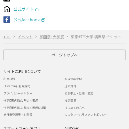
公式サイト
公式facebook
TOP
イベント
学園祭･大学祭
東京都市大学 横浜祭 チケット
ページトップへ
サイトご利用について
利用規約
新規会員登録
Streaming+利用規約
退会受付
プライバシーポリシー
公演中止・延期・変更
特定商取引法に基づく表示
推奨環境
特定商取引法に基づく表示(お酒)
はじめての方へ
旅行業登録表・約款等
カスタマーハラスメントポリシー
スマートフォンアプリ
公式SNS