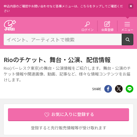
申込内容のご確認やお問い合わせなど各種メニューは、
こちらをタップしてご確認くだ
さい
チケット予約・購入・販売のイープラス
ログイン
会員登録
メニュー
検
Rioのチケット、舞台・公演、配信情報
Rio(バーレスク東京)の舞台・公演情報をご紹介します。舞台・公演のチ
ケット情報や関連画像、動画、記事など、様々な情報コンテンツをお届
けします。
シェア
Twitter
li
SHARE
お気に入りに登録する
登録すると先行販売情報等が受け取れます