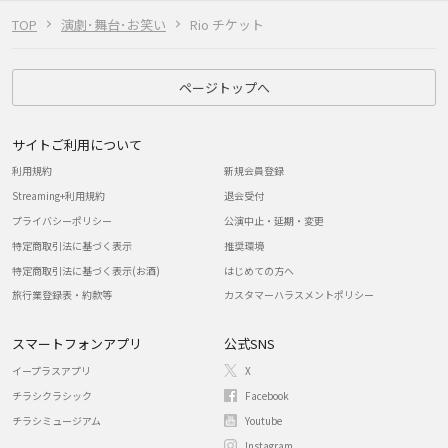
TOP
演劇･舞台･お笑い
Rio チケット
ページトップへ
サイトご利用について
利用規約
新規会員登録
Streaming+利用規約
退会受付
プライバシーポリシー
公演中止・延期・変更
特定商取引法に基づく表示
推奨環境
特定商取引法に基づく表示(お酒)
はじめての方へ
旅行業登録表・約款等
カスタマーハラスメントポリシー
スマートフォンアプリ
公式SNS
イープラスアプリ
X
チラシクラシック
Facebook
チラシミュージアム
Youtube
Instagram