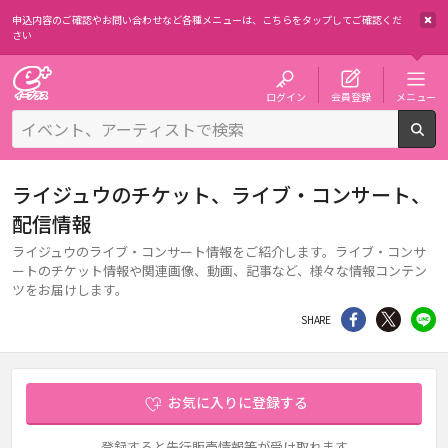
申込内容のご確認やお問い合わせなど各種メニューは、
こちらをタップしてご確認くだ
さい
チケット予約・購入・販売のイープラス
ログイン
会員登録
メニュー
検
ライジュウのチケット、ライブ・コンサート、
配信情報
ライジュウのライブ・コンサート情報をご紹介します。ライブ・コンサ
ートのチケット情報や関連画像、動画、記事など、様々な情報コンテン
ツをお届けします。
シェア
Twitter
li
SHARE
お気に入りに登録する
登録すると先行販売情報等が受け取れます