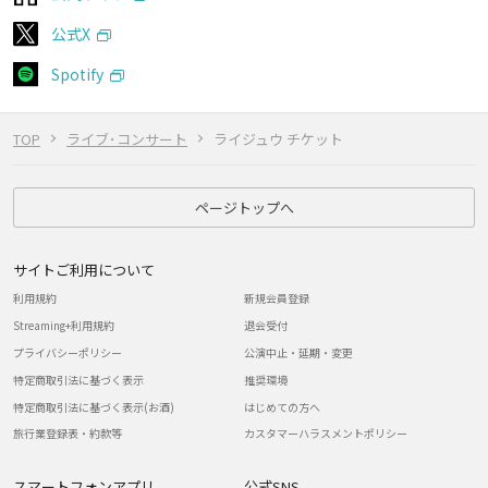
公式X
Spotify
TOP
ライブ･コンサート
ライジュウ チケット
ページトップへ
サイトご利用について
利用規約
新規会員登録
Streaming+利用規約
退会受付
プライバシーポリシー
公演中止・延期・変更
特定商取引法に基づく表示
推奨環境
特定商取引法に基づく表示(お酒)
はじめての方へ
旅行業登録表・約款等
カスタマーハラスメントポリシー
スマートフォンアプリ
公式SNS