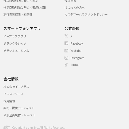
特定商取引法に基づく表示
推奨環境
特定商取引法に基づく表示(お酒)
はじめての方へ
旅行業登録表・約款等
カスタマーハラスメントポリシー
スマートフォンアプリ
公式SNS
イープラスアプリ
X
チラシクラシック
Facebook
チラシミュージアム
Youtube
Instagram
TikTok
会社情報
株式会社イープラス
プレスリリース
採用情報
契約・提携アーティスト
公演企画制作・レーベル
Copyright eplus inc. All Rights Reserved.