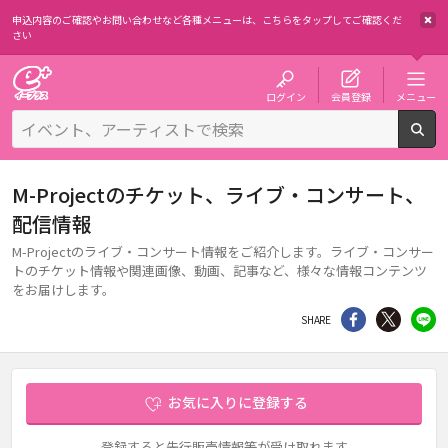
申込内容のご確認やお問い合わせなど各種メニューは、
こちらをタップしてご確認くだ
さい
チケット予約・購入・販売のイープラス
ログイン
会員登録
メニュー
検
M-Projectのチケット、ライブ・コンサート、
配信情報
M-Projectのライブ・コンサート情報をご紹介します。ライブ・コンサー
トのチケット情報や関連画像、動画、記事など、様々な情報コンテンツ
をお届けします。
シェア
Twitter
li
SHARE
お気に入りに登録する
登録すると先行販売情報等が受け取れます