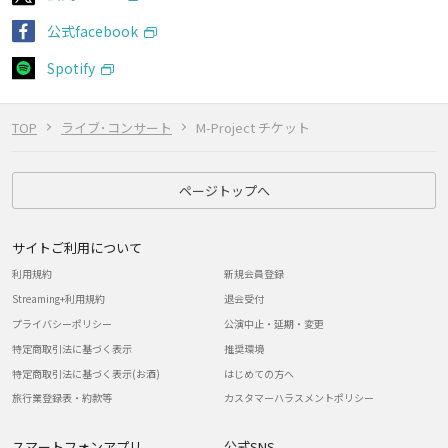
公式facebook
Spotify
TOP
ライブ･コンサート
M-Project チケット
ページトップへ
サイトご利用について
利用規約
新規会員登録
Streaming+利用規約
退会受付
プライバシーポリシー
公演中止・延期・変更
特定商取引法に基づく表示
推奨環境
特定商取引法に基づく表示(お酒)
はじめての方へ
旅行業登録表・約款等
カスタマーハラスメントポリシー
スマートフォンアプリ
公式SNS